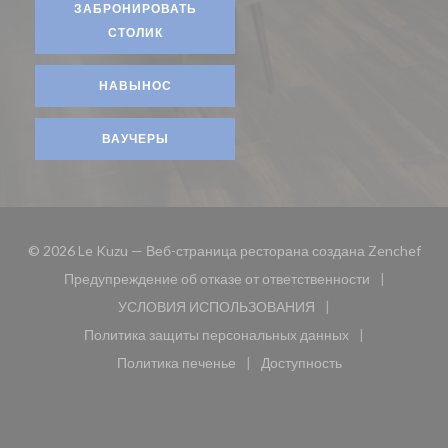
ЗАБРОНИРОВАТЬ
СТОЛИК
НАВЫНОС
ВАУЧЕРЫ
((от
© 2026 Le Kuzu — Веб-страница ресторана создана
Zenchef
Предупреждение об отказе от ответственности
((открывается в новом окне))
УСЛОВИЯ ИСПОЛЬЗОВАНИЯ
((открывается в новом окне))
Политика защиты персональных данных
((открывается в новом окне))
Политика печенье
Доступность
((открывается в новом окне))
((открывается в новом 