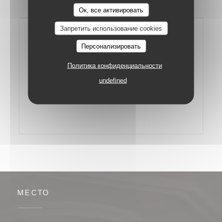
Le Kuzu
Ок, все активировать
Запретить использование cookies
Персонализировать
Политика конфиденциальности
undefined
МЕСТО