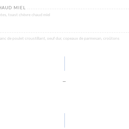
HAUD MIEL
ites, toast chèvre chaud miel
lanc de poulet croustillant, oeuf dur, copeaux de parmesan, croûtons
-