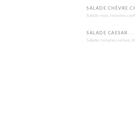
SALADE CHÈVRE C
Salade, noix, tomates conf
SALADE CAESAR
Salade, tomates cerises, b