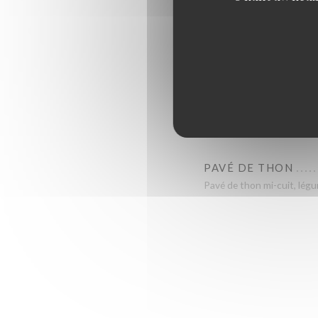
Ecrasé de pomme de terre, 
PENNE ALFREDO
Penne, volaille, champign
DEMI-POULET RÔT
frites et salade
PAVÉ DE THON
Pavé de thon mi-cuit, légu