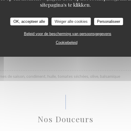
Le Kuzu
sitepagina's te klikken.
légumes du jour, oignons frits
OK, accepteer alle
Weiger alle cookies
Personaliseer
ons, crème, parmesan
Beleid voor de bescherming van persoonsgegevens
Cookiebeleid
I
mes de saison, condiment, huile, tomates séchées, olive, balsamique
Nos Douceurs