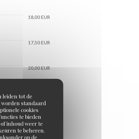
18,00 EUR
17,50 EUR
20,00 EUR
27,00 EUR
 leiden tot de
en worden standaard
ptionele cookies
uncties te bieden
 of inhoud weer te
orkeuren te beheren.
inksonder op de