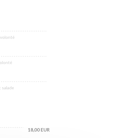
 volonté
volonté
t salade
18,00 EUR