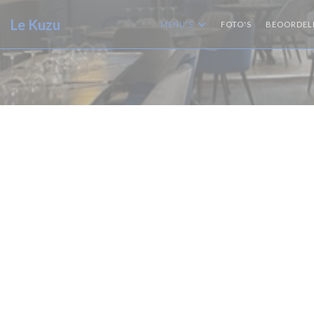
Cookies beheer paneel
Le Kuzu
MENU'S
FOTO'S
BEOORDEL