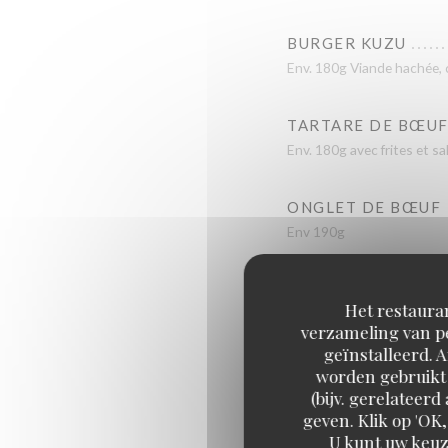
BURGER KUZU
Env. 180g Viande hachée, c
TARTARE DE BŒUF
Env. 180g avec frites et s
ONGLET DE BŒUF
Env 190g
ENTRECÔTE
Het restauran
Env. 300g
verzameling van pe
geïnstalleerd. 
worden gebruikt 
(bijv. gerelateer
geven. Klik op 'OK,
ASSIETTE VÉGÉTA
U kunt uw keuz