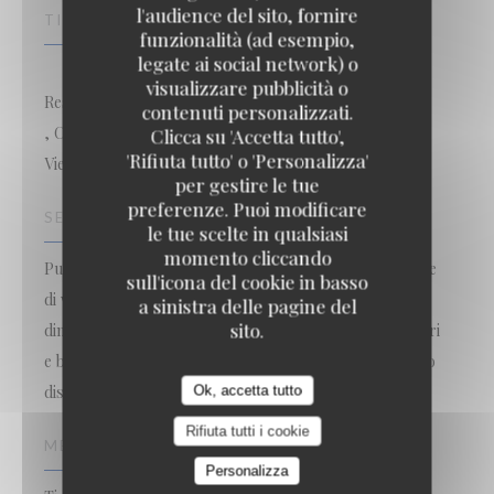
l'audience del sito, fornire
TIPOLOGIA
funzionalità (ad esempio,
legate ai social network) o
visualizzare pubblicità o
Restaurant traditionnel
Le Kuzu
contenuti personalizzati.
, Catering, Bar Brasserie Restaurant, Cuisine - Vins -
Clicca su 'Accetta tutto',
'Rifiuta tutto' o 'Personalizza'
Vie, Bistrot / Cucina francese / Terrazza
per gestire le tue
preferenze. Puoi modificare
SERVIZI
le tue scelte in qualsiasi
momento cliccando
Può ospitare gruppi, Gruppi ammessi, Ampia selezione
sull'icona del cookie in basso
di vini e liquori, Happy Hour Cocktail, Cocktails
a sinistra delle pagine del
sito.
dinatoires, vasta gamma di vino, Private Room, Seminari
e banchetti, Aria condizionata, Privatizzazione, Accesso
disabili, Terrazzo
Ok, accetta tutto
Rifiuta tutti i cookie
METODO DI PAGAMENTO
Personalizza