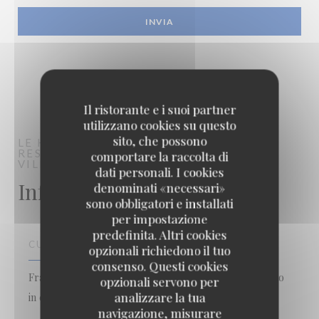
Il ristorante e i suoi partner
utilizzano cookies su questo
sito, che possono
LE KUZU
RESTAURANT TRADITIONNEL
comportare la raccolta di
VILLEJUIF
dati personali. I cookies
Informazioni pratiche
denominati «necessari»
sono obbligatori e installati
per impostazione
predefinita. Altri cookies
CUCINA
opzionali richiedono il tuo
consenso. Questi cookies
Francese, cocktail, Burger, Insalate, Carne e grill, Fatto
opzionali servono per
analizzare la tua
in casa, Fresco, Cucina tradizionale
navigazione, misurare