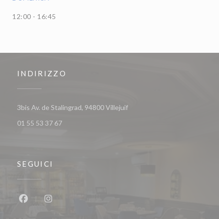
12:00 - 16:45
INDIRIZZO
((apre una nuova finestra))
3bis Av. de Stalingrad, 94800 Villejuif
01 55 53 37 67
SEGUICI
Facebook ((apre una nuova finestra))
Instagram ((apre una nuova finestra))