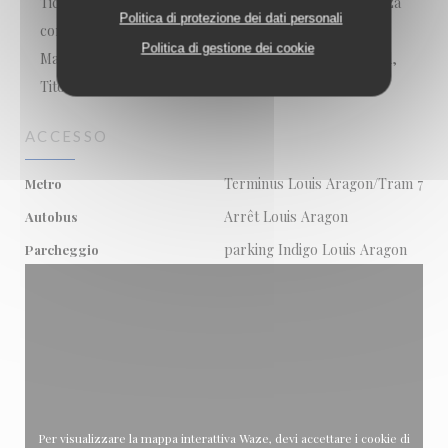
Ticket ristorante digitalizzato, Pagamento mobile, Senza
Politica di protezione dei dati personali
contatto, Apple Pay, Buoni pasto, Sodexo Assegno,
Politica di gestione dei cookie
Maestro, Contactless Payment, Eurocard / Mastercard,
Titoli Restaurant, Contanti, Visa, Bancomat
ACCESSO
Terminus Louis Aragon/Tram 7
Metro
Arrêt Louis Aragon
Autobus
parking Indigo Louis Aragon
Parcheggio
Per visualizzare la mappa interattiva Waze, devi accettare i cookie di