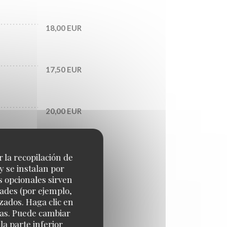
18,00 EUR
17,50 EUR
20,00 EUR
27,00 EUR
r la recopilación de
y se instalan por
s opcionales sirven
dades (por ejemplo,
zados. Haga clic en
cias. Puede cambiar
a parte inferior