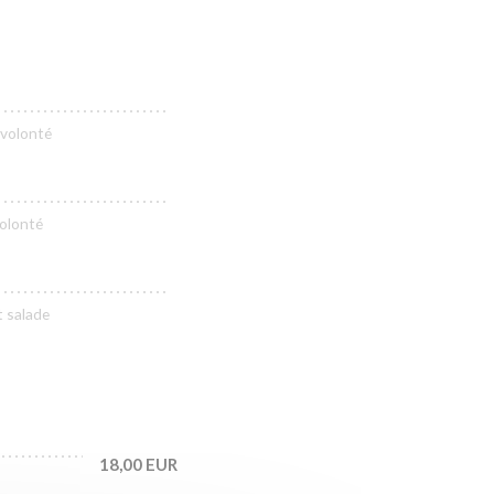
 volonté
volonté
t salade
18,00 EUR