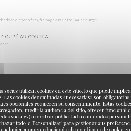
heddar, oignons frits, fromage à raclette, sauce burger
 COUPÉ AU COUTEAU
alades
s socios utilizan cookies en este sitio, lo que puede implica
. Las cookies denominadas «necesarias» son obligatorias 
kies opcionales requieren su consentimiento. Estas cookie
Nos Plats
avegación, medir la audiencia del sitio, ofrecer funcionali
edes sociales) o mostrar publicidad o contenidos personali
echazar todo' o 'Personalizar' para gestionar sus preferen
RIENNE
 cualquier momento haciendo clic en el icono de cookie en l