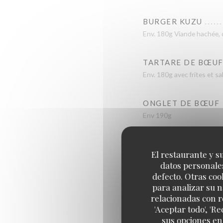
BURGER KUZU
Env. 180g Viande hachée, c
TARTARE DE BŒUF
Env. 180g avec frites et s
ONGLET DE BŒUF
Env 190g
ENTRECÔTE
El restaurante y su
Env. 300g
datos personales
defecto. Otras coo
para analizar su n
relacionadas con r
'Aceptar todo', 'R
ASSIETTE VÉGÉTA
sus opciones en