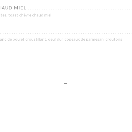
HAUD MIEL
ites, toast chèvre chaud miel
lanc de poulet croustillant, oeuf dur, copeaux de parmesan, croûtons
-