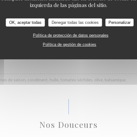
Le Kuzu
izquierda de las páginas del sitio.
légumes du jour, oignons frits
OK, aceptar todas
Denegar todas las cookies
Personalizar
ons, crème, parmesan
Política de protección de datos personales
Política de gestión de cookies
I
mes de saison, condiment, huile, tomates séchées, olive, balsamique
Nos Douceurs