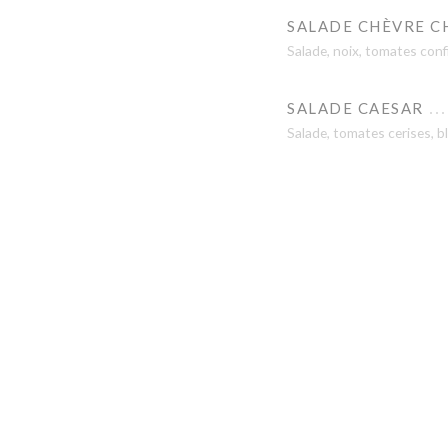
SALADE CHÈVRE C
Salade, noix, tomates conf
SALADE CAESAR
Salade, tomates cerises, b