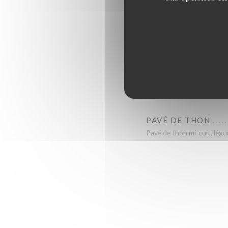
Ecrasé de pomme de terre, 
PENNE ALFREDO
Penne, volaille, champign
DEMI-POULET RÔT
frites et salade
PAVÉ DE THON
Pavé de thon mi-cuit, légu