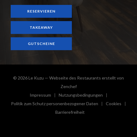
RESERVIEREN
TAKEAWAY
GUTSCHEINE
© 2026 Le Kuzu — Webseite des Restaurants erstellt von
((öffnet ein neues Fenster))
Zenchef
Impressum
Nutzungsbedingungen
((öffnet ein neues Fenster))
((öffnet ein neues Fenster))
Politik zum Schutz personenbezogener Daten
Cookies
((öffnet ein neues Fenster))
((öffnet e
Barrierefreiheit
((öffnet ein neues Fenster))