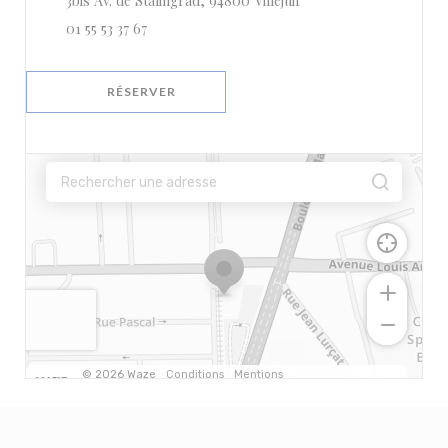
3bis Av. de Stalingrad, 94800 Villejuif
01 55 53 37 67
RÉSERVER