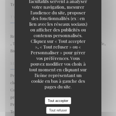
facultatifs servent à analyser
Traditionnelle
votre navigation, mesurer
l'audience du site, proposer
TYPE DE RESTAURANT
des fonctionnalités (ex : en
lien avec les réseaux sociaux)
ou afficher des publicités ou
contenus personnalisés.
Restaurant traditionnel
Le Kuzu
Cliquez sur « Tout accepter
, Traiteur, Bar Brasserie Restaurant, Cuisine - Vins - Vie,
», « Tout refuser » ou «
Bistrot / Cuisine française / Terrasse
Personnaliser » pour gérer
vos préférences. Vous
pouvez modifier vos choix à
SERVICES
tout moment en cliquant sur
l'icône représentant un
Peut accueillir des groupes, Groupes autorisés, Large
cookie en bas à gauche des
choix de vin et de spiritueux, Happy Hour Cocktail,
pages du site.
Cocktails dînatoires, très large gamme de vin, Salle
privée, Séminaires et Banquets, Climatisation,
Tout accepter
Privatisation, Accès aux personnes à mobilité réduite,
Tout refuser
Terrasse