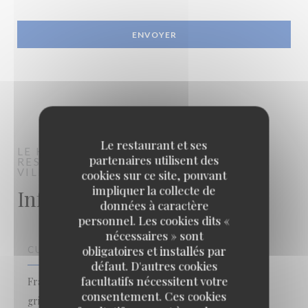
Le restaurant et ses
LE KUZU
partenaires utilisent des
RESTAURANT TRADITIONNEL
VILLEJUIF
cookies sur ce site, pouvant
impliquer la collecte de
Infos pratiques
données à caractère
personnel. Les cookies dits «
nécessaires » sont
obligatoires et installés par
CUISINE
défaut. D'autres cookies
facultatifs nécessitent votre
Française, Cocktails, Burger, Salades, Viandes et
consentement. Ces cookies
grillades, Fait maison, Produits frais, Cuisine