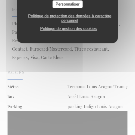
Personnaliser
MOYENS DE PAIEMENT
Politique de protection des données à caractère
personnel
Pluxee, Carte bancaire, Ticket restaurant dématérialisé,
Politique de gestion des cookies
Paiement mobile, Sans Contact, Apple Pay, Ticket
Restaurant, Cheque Sodexo, Maestro, Paiement Sans
Contact, Eurocard/Mastercard, Titres restaurant,
Espèces, Visa, Carte Bleue
ACCÈS
Terminus Louis Aragon/Tram 7
Métro
Arrêt Louis Aragon
Bus
parking Indigo Louis Aragon
Parking